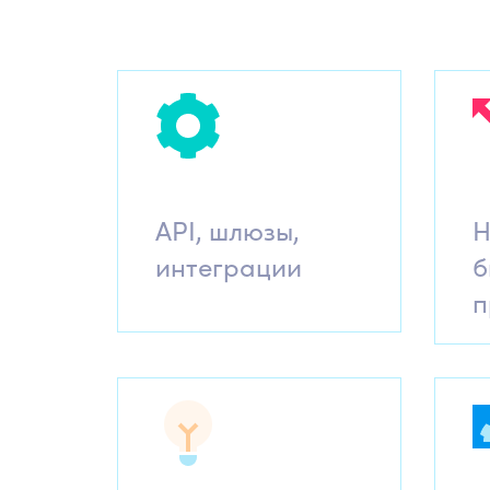
API, шлюзы,
Н
интеграции
б
п