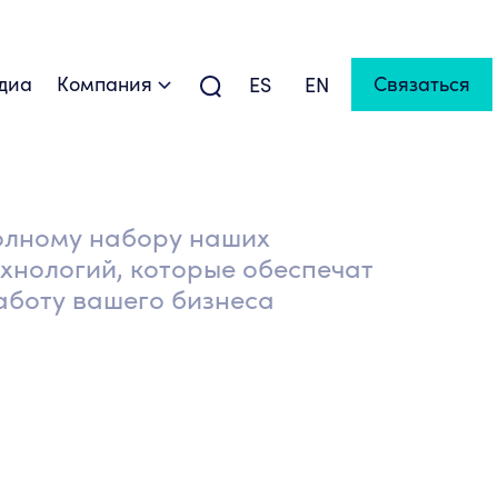
диа
Компания
Связаться
ES
EN
олному набору наших
ехнологий, которые обеспечат
боту вашего бизнеса