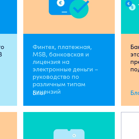
го
Финтех, платежная,
Ба
B
MSB, банковская и
эт
лицензия на
пр
электронные деньги –
по
руководство по
различным типам
лицензий
Блог
Бл