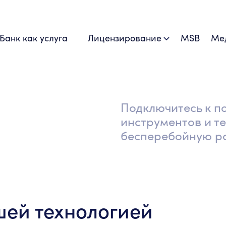
Банк как услуга
Лицензирование
MSB
Ме
Подключитесь к п
инструментов и т
бесперебойную ра
шей технологией