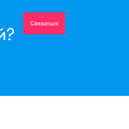
Связаться
й?