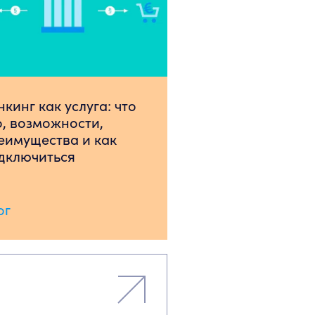
нкинг как услуга: что
о, возможности,
еимущества и как
дключиться
ог