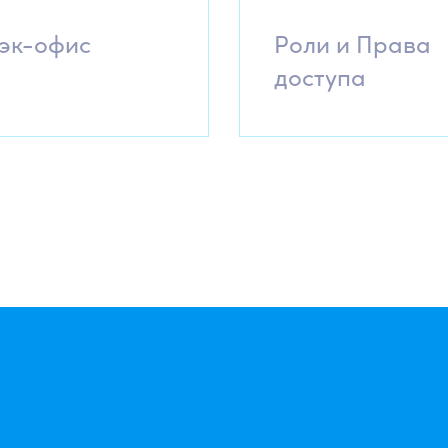
эк-офис
Роли и Права
доступа