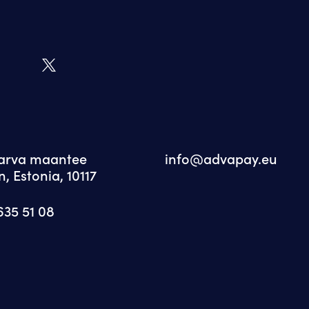
Narva maantee
info@advapay.eu
n, Estonia, 10117
635 51 08