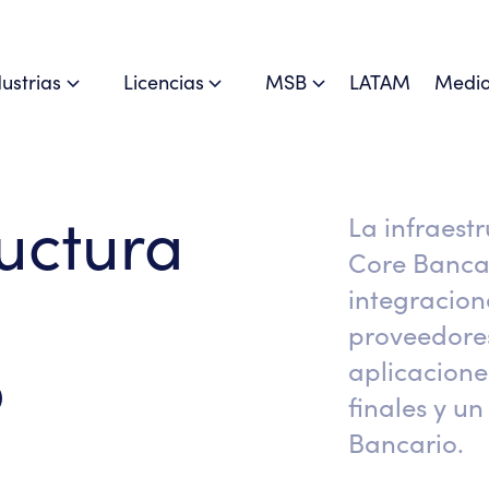
dustrias
Licencias
MSB
LATAM
Medio
ructura
La infraest
Core Banca
integracion
proveedores
o
aplicacione
finales y u
Bancario.