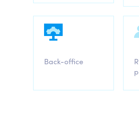
Back-office
R
p