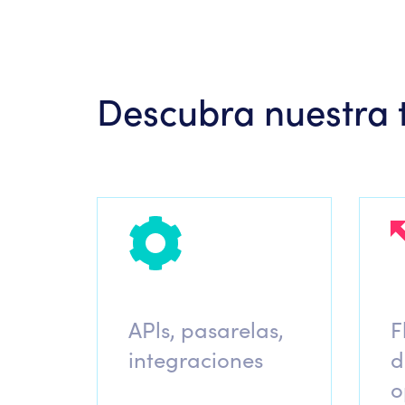
Descubra nuestra 
APls, pasarelas,
F
integraciones
d
o