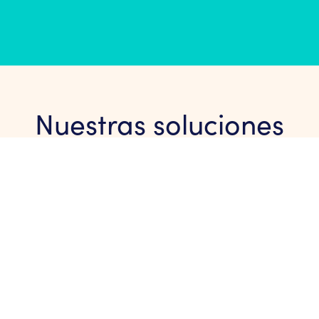
Nuestras soluciones
a
en Latinoaméric
1
Asistencia en la solicitud de la