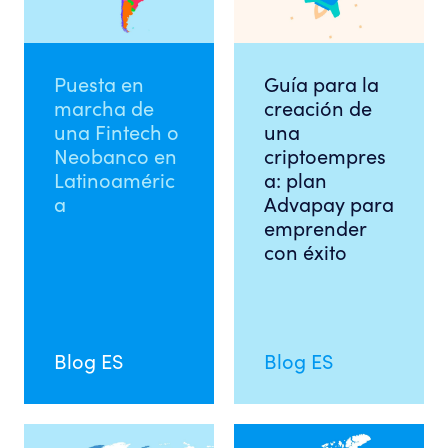
Puesta en
Guía para la
marcha de
creación de
una Fintech o
una
Neobanco en
criptoempres
Latinoaméric
a: plan
a
Advapay para
emprender
con éxito
Blog ES
Blog ES