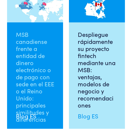
MSB
Despliegue
canadiense
rápidamente
frente a
su proyecto
entidad de
fintech
dinero
mediante una
electrónico o
MSB:
de pago con
ventajas,
sede en el EEE
modelos de
o el Reino
negocio y
Unido:
recomendaci
principales
ones
similitudes y
Blog ES
Blog ES
diferencias