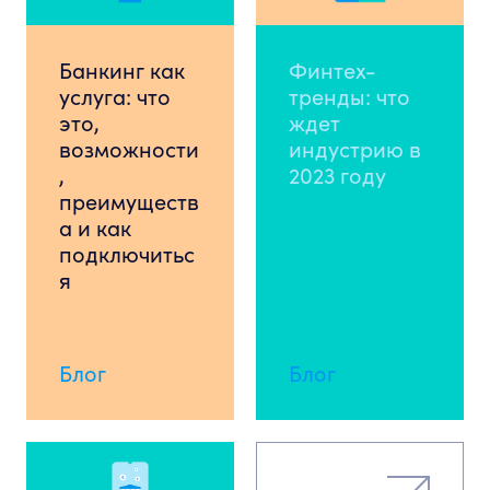
Банкинг как
Финтех-
услуга: что
тренды: что
это,
ждет
возможности
индустрию в
,
2023 году
преимуществ
а и как
подключитьс
я
Блог
Блог