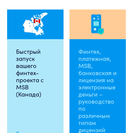
Быстрый
Финтех,
запуск
платежная,
вашего
MSB,
финтех-
банковская и
проекта с
лицензия на
MSB
электронные
(Канада)
деньги –
руководство
по
различным
типам
лицензий