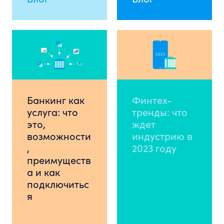
Банкинг как
Финтех-
услуга: что
тренды: что
это,
ждет
возможности
индустрию в
,
2023 году
преимуществ
а и как
подключитьс
я