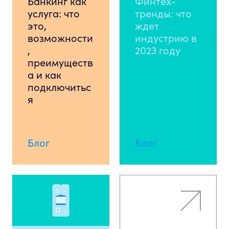
Банкинг как
Финтех-
услуга: что
тренды: что
это,
ждет
возможности
индустрию в
,
2023 году
преимуществ
а и как
подключитьс
я
Блог
Блог