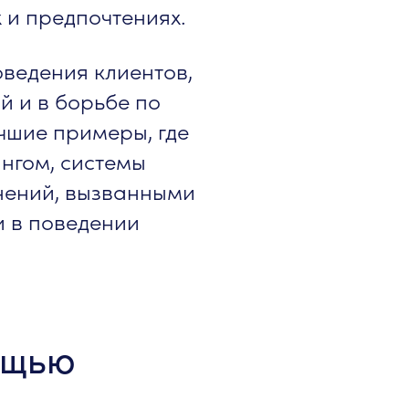
 и предпочтениях.
оведения клиентов,
й и в борьбе по
чшие примеры, где
ингом, системы
нений, вызванными
и в поведении
ощью