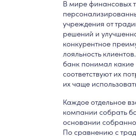
В мире финансовых т
персонализированны
учреждения от трад
решений и улучшенн
конкурентное преим
лояльность клиентов
банк понимал какие 
соответствуют их пот
их чаще использовать
Каждое отдельное вз
компании собрать бо
основании собранно
По сравнению с тра