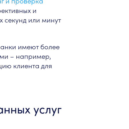
г и проверка
ективных и
х секунд или минут
банки имеют более
ми – например,
цию клиента для
анных услуг