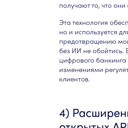
получают то, что он
Эта технология обес
но и используется д
предотвращению мош
без ИИ не обойтись.
цифрового банкинга
изменениями регулят
клиентов.
4) Расширен
открытых AP