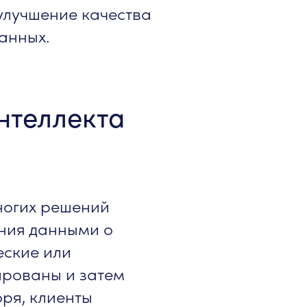
улучшение качества
анных.
нтеллекта
ногих решений
ения данными о
еские или
ированы и затем
ря, клиенты