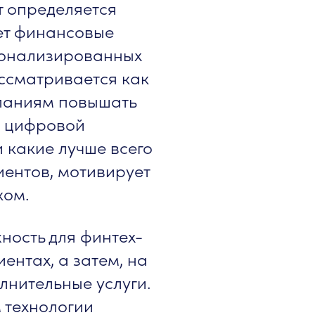
т определяется
ет финансовые
сонализированных
ссматривается как
мпаниям повышать
их цифровой
 какие лучше всего
иентов, мотивирует
ком.
ность для финтех-
ентах, а затем, на
нительные услуги.
 технологии