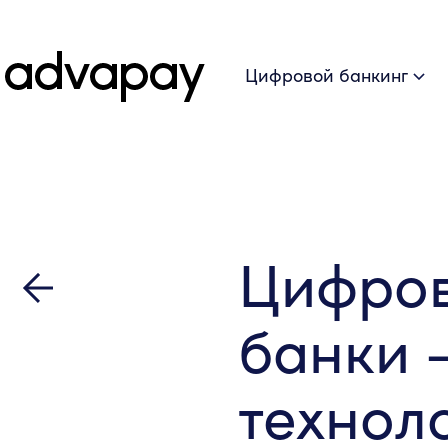
Цифровой банкинг
Цифров
банки 
технол