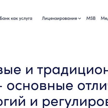
Банк как услуга
Лицензирование
MSB
Ме
ые и традицио
– основные отл
огий и регулир