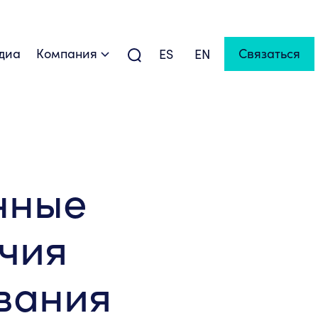
диа
Компания
Связаться
ES
EN
нные
ичия
ования